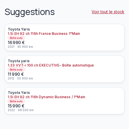
Suggestions
Voir tout le stock
Toyota
Yaris
À la une
EN PRÉPARATION
1.5i EH 92 ch 116h France Business 1°Main
Boîte auto
16 990
€
2021
·
45 900
km
Toyota
yaris
À la une
EN PRÉPARATION
1.33 VVT-i 100 ch EXECUTIVE– Boîte automatique
Boîte auto
11 990
€
2012
·
50 900
km
Toyota
Yaris
1.5i EH 92 ch 116h Dynamic Business / 1°Main
Boîte auto
15 990
€
2022
·
68 500
km