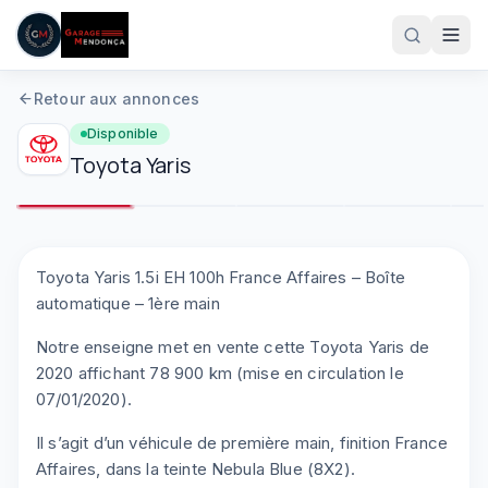
Aller au contenu principal
Retour aux annonces
Disponible
Toyota
Yaris
1
/
8
Plein écran
Toyota Yaris 1.5i EH 100h France Affaires – Boîte
automatique – 1ère main
05 61 83 78 05
Notre enseigne met en vente cette Toyota Yaris de
2020 affichant 78 900 km (mise en circulation le
07/01/2020).
Il s’agit d’un véhicule de première main, finition France
Affaires, dans la teinte Nebula Blue (8X2).