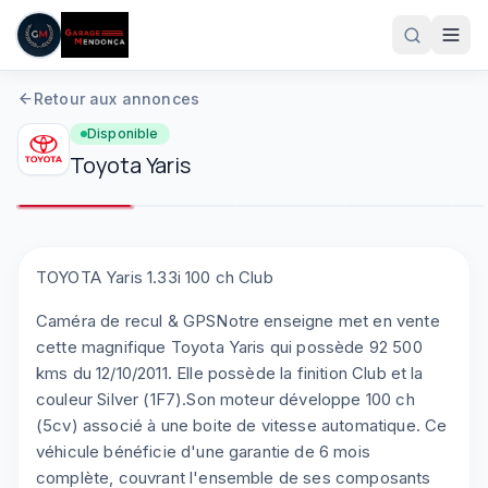
Aller au contenu principal
Retour aux annonces
Disponible
Toyota
Yaris
1
/
8
Plein écran
TOYOTA Yaris 1.33i 100 ch Club
Caméra de recul & GPSNotre enseigne met en vente
05 61 83 78 05
cette magnifique Toyota Yaris qui possède 92 500
kms du 12/10/2011. Elle possède la finition Club et la
couleur Silver (1F7).Son moteur développe 100 ch
(5cv) associé à une boite de vitesse automatique. Ce
véhicule bénéficie d'une garantie de 6 mois
complète, couvrant l'ensemble de ses composants