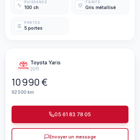
PUISSANCE
TEINTE
100 ch
Gris métallisé
PORTES
5 portes
Toyota
Yaris
2011
10 990
€
92 500
km
05 61 83 78 05
Envoyer un message