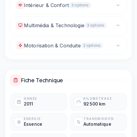
Rétroviseurs électriques
Intérieur & Confort
3
option
s
Climatisation automatique
Multimédia & Technologie
3
option
s
Vitres électriques avant
Commandes au volant
GPS / Navigation intégré
Bluetooth
Motorisation & Conduite
2
option
s
Prise 12V / allume-cigare
Boîte automatique
Palettes au volant
Fiche Technique
ANNÉE
KILOMÉTRAGE
2011
92 500 km
ÉNERGIE
TRANSMISSION
Essence
Automatique