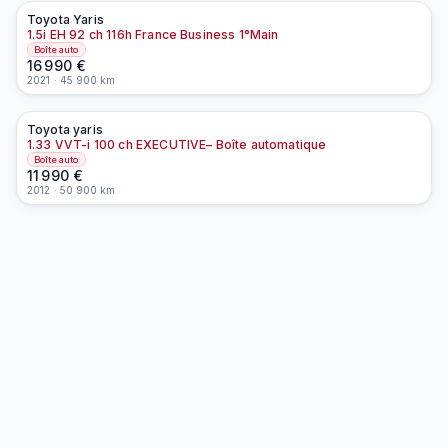
Toyota
Yaris
À la une
EN PRÉPARATION
1.5i EH 92 ch 116h France Business 1°Main
Boîte auto
16 990
€
2021
·
45 900
km
Toyota
yaris
À la une
EN PRÉPARATION
1.33 VVT-i 100 ch EXECUTIVE– Boîte automatique
Boîte auto
11 990
€
2012
·
50 900
km