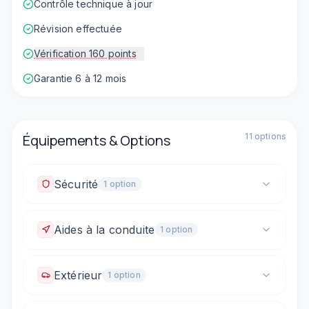
Contrôle technique à jour
Révision effectuée
Vérification 160 points
Garantie 6 à 12 mois
Équipements & Options
11
option
s
Sécurité
1
option
Fixations ISOFIX
Aides à la conduite
1
option
Caméra de recul
Extérieur
1
option