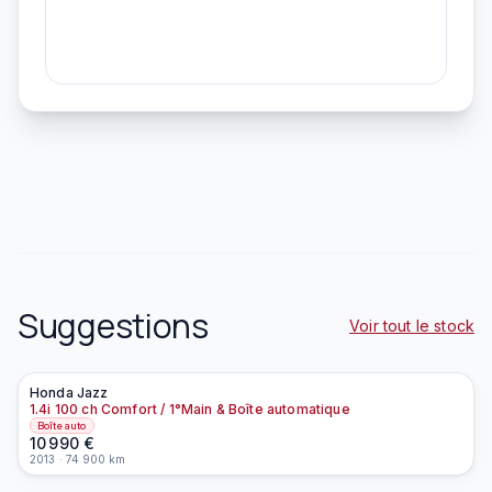
Suggestions
Voir tout le stock
Honda
Jazz
À la une
1.4i 100 ch Comfort / 1°Main & Boîte automatique
Boîte auto
10 990
€
2013
·
74 900
km