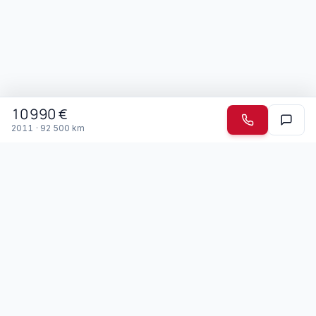
10 990
€
2011
·
92 500
km
Garage Mendonca
Depuis 2003 · Drémil-Lafage
Spécialiste des voitures japonaises et boîtes automatiques
depuis 2003, le Garage Mendonca accueille jeunes
conducteurs, seniors et personnes à mobilité réduite. Nous
parlons portugais et francais.
Membre du réseau Top Garage