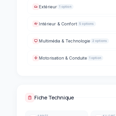
Caméra de recul
Extérieur
1
option
Rétroviseurs électriques
Intérieur & Confort
5
option
s
Climatisation manuelle
Sellerie tissu
Vitre
Multimédia & Technologie
2
option
s
Sièges arrière rabattables (1/3 - 2/3)
Bluetooth
Prise 12V / allume-cigare
Motorisation & Conduite
1
option
Boîte automatique
Fiche Technique
ANNÉE
KILOM