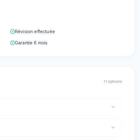
Révision effectuée
Garantie 6 mois
11
option
s