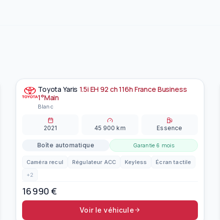
Toyota
Yaris
1.5i EH 92 ch 116h France Business
À la une
EN PRÉPARATION
1°Main
Blanc
2021
45 900
km
Essence
Boîte automatique
Garantie
6 mois
Caméra recul
Régulateur ACC
Keyless
Écran tactile
+
2
16 990
€
Voir le véhicule