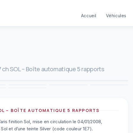
Accueil
Véhicules
87 ch SOL – Boîte automatique 5 rapports
1
/
10
3
4
5
6
9
10
SOL – BOÎTE AUTOMATIQUE 5 RAPPORTS
is finition Sol, mise en circulation le 04/01/2008,
 Sol et d’une teinte Silver (code couleur 1E7).