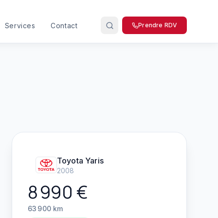
Services
Contact
Prendre RDV
Toyota
Yaris
2008
8 990
€
63 900
km