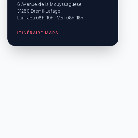
6 Avenue de la Mouyssaguese
31280 Drémil-Lafage
Lun–Jeu 08h–19h · Ven 08h–18h
ITINÉRAIRE MAPS