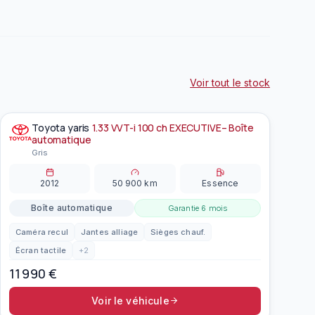
Voir tout le stock
Toyota
yaris
1.33 VVT-i 100 ch EXECUTIVE– Boîte
À la une
EN PRÉPARATION
automatique
Gris
2012
50 900
km
Essence
Boîte automatique
Garantie
6 mois
Caméra recul
Jantes alliage
Sièges chauf.
Écran tactile
+
2
11 990
€
Voir le véhicule