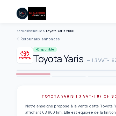
05 61 83 78 05
|
Lun–Ven : 08h–12h / 14h–19h
Aller au contenu principal
Accueil
/
Véhicules
/
Toyota Yaris 2008
Retour aux annonces
Disponible
Toyota
Yaris
—
1.3 VVT-i 
2
7
8
TOYOTA YARIS 1.3 VVT-I 87 CH 
Notre enseigne propose à la vente cette Toyota Yar
affichant 63 900 km. Elle est équipée de la finition