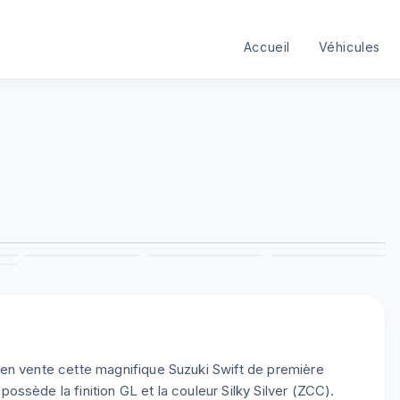
Accueil
Véhicules
1
/
9
3
4
5
6
9
en vente cette magnifique Suzuki Swift de première
ssède la finition GL et la couleur Silky Silver (ZCC).