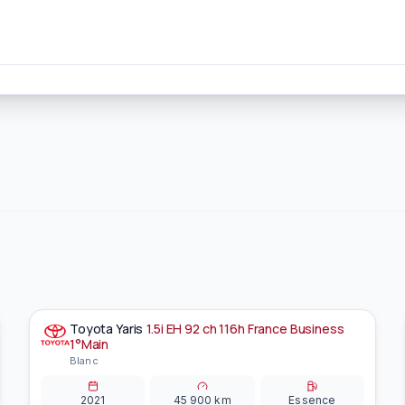
Toyota
Yaris
1.5i EH 92 ch 116h France Business
À la une
EN PRÉPARATION
1°Main
Blanc
2021
45 900
km
Essence