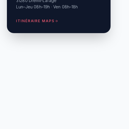
31280 Drémil-Lafage
Lun–Jeu 08h–19h · Ven 08h–18h
ITINÉRAIRE MAPS