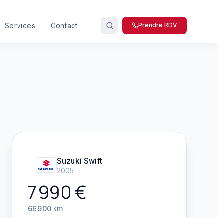
Services
Contact
Prendre RDV
Suzuki
Swift
2005
7 990
€
66 900
km