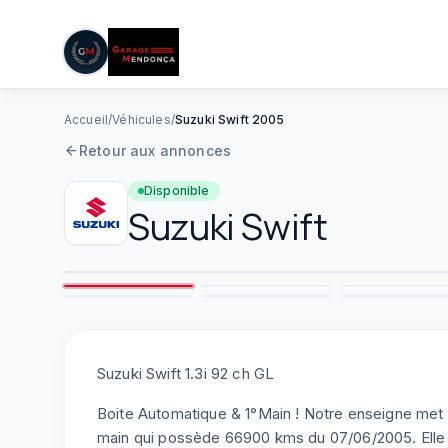
05 61 83 78 05
|
Lun–Ven : 08h–12h / 14h–19h
Aller au contenu principal
Accueil
/
Véhicules
/
Suzuki Swift 2005
Retour aux annonces
Disponible
Suzuki
Swift
2
7
8
Suzuki Swift 1.3i 92 ch GL
Boite Automatique & 1°Main ! Notre enseigne met 
main qui possède 66900 kms du 07/06/2005. Elle po