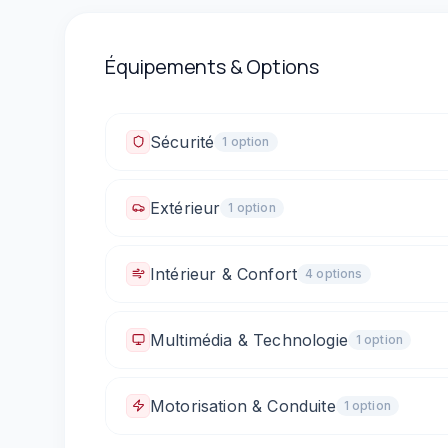
Équipements & Options
Sécurité
1
option
Fixations ISOFIX
Extérieur
1
option
Rétroviseurs électriques
Intérieur & Confort
4
option
s
Climatisation automatique
Vitres électriques 
Multimédia & Technologie
1
option
Sièges arrière rabattables (1/3 - 2/3)
Prise 12V / allume-cigare
Motorisation & Conduite
1
option