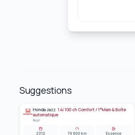
Suggestions
Honda
Jazz
1.4i 100 ch Comfort / 1°Main & Boîte
À la une
automatique
Noir
2013
74 900
km
Essence