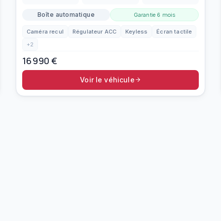
Boîte automatique
Garantie
6 mois
Caméra recul
Régulateur ACC
Keyless
Écran tactile
+
2
16 990
€
Voir le véhicule