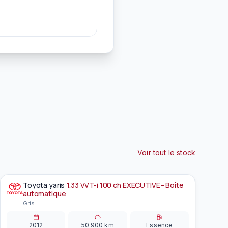
Voir tout le stock
Toyota
yaris
1.33 VVT-i 100 ch EXECUTIVE– Boîte
À la une
EN PRÉPARATION
automatique
Gris
2012
50 900
km
Essence