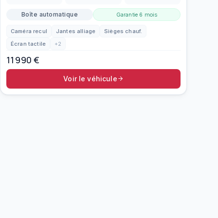
Boîte automatique
Garantie
6 mois
Caméra recul
Jantes alliage
Sièges chauf.
Écran tactile
+
2
11 990
€
Voir le véhicule