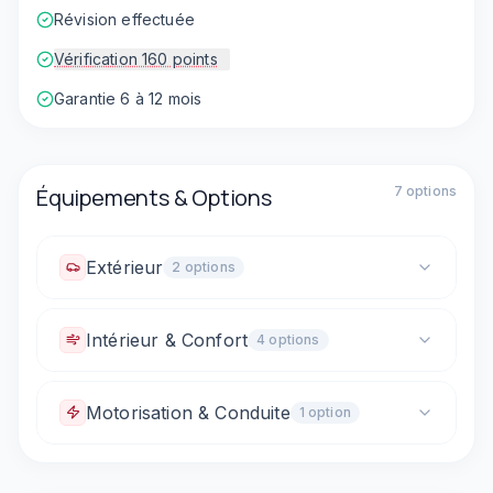
Révision effectuée
Vérification 160 points
Garantie 6 à 12 mois
Équipements & Options
7
option
s
Extérieur
2
option
s
Rétroviseurs électriques
Intérieur & Confort
4
option
s
Rétroviseurs dégivrants
Climatisation automatique
Motorisation & Conduite
1
option
Vitres électriques avant
Commandes au volant
Sièges arrière rabattables (1/3 - 2/3)
Boîte automatique