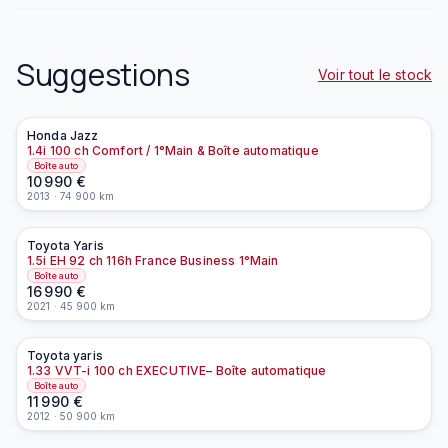
Suggestions
Voir tout le stock
Honda
Jazz
À la une
1.4i 100 ch Comfort / 1°Main & Boîte automatique
Boîte auto
10 990
€
2013
·
74 900
km
Toyota
Yaris
À la une
EN PRÉPARATION
1.5i EH 92 ch 116h France Business 1°Main
Boîte auto
16 990
€
2021
·
45 900
km
Toyota
yaris
À la une
EN PRÉPARATION
1.33 VVT-i 100 ch EXECUTIVE– Boîte automatique
Boîte auto
11 990
€
2012
·
50 900
km