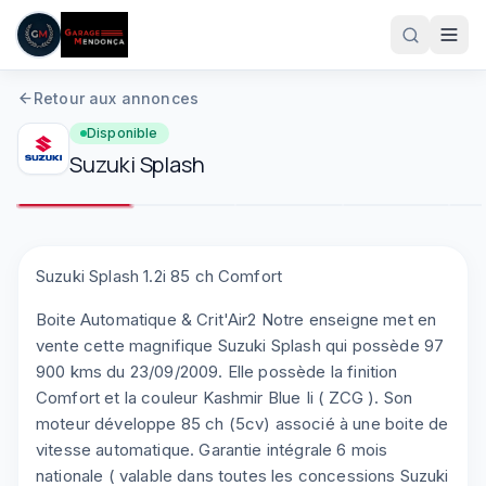
Aller au contenu principal
Retour aux annonces
Disponible
Suzuki
Splash
1
/
9
Plein écran
Suzuki Splash 1.2i 85 ch Comfort
Boite Automatique & Crit'Air2 Notre enseigne met en
05 61 83 78 05
vente cette magnifique Suzuki Splash qui possède 97
900 kms du 23/09/2009. Elle possède la finition
Comfort et la couleur Kashmir Blue Ii ( ZCG ). Son
moteur développe 85 ch (5cv) associé à une boite de
vitesse automatique. Garantie intégrale 6 mois
nationale ( valable dans toutes les concessions Suzuki