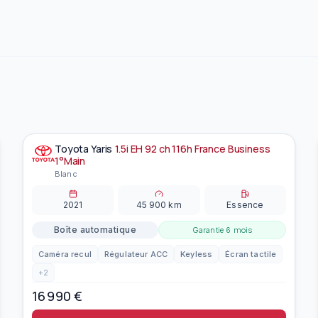
Toyota
Yaris
1.5i EH 92 ch 116h France Business
À la une
EN PRÉPARATION
1°Main
Blanc
2021
45 900
km
Essence
Boîte automatique
Garantie
6 mois
Caméra recul
Régulateur ACC
Keyless
Écran tactile
+
2
16 990
€