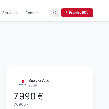
Services
Contact
Prendre RDV
Suzuki
Alto
2009
7 990
€
76 900
km