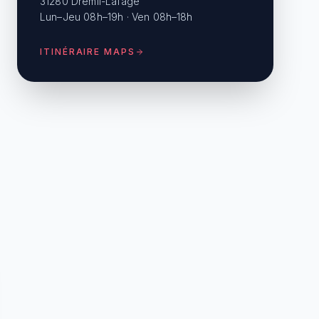
31280 Drémil-Lafage
Lun–Jeu 08h–19h · Ven 08h–18h
ITINÉRAIRE MAPS