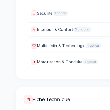
Sécurité
1
option
Fixations ISOFIX
Intérieur & Confort
3
option
s
Climatisation automatique
Vitres électriques 
Multimédia & Technologie
1
option
Prise 12V / allume-cigare
Motorisation & Conduite
1
option
Boîte automatique
Fiche Technique