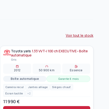
Voir tout le stock
Toyota
yaris
1.33 VVT-i 100 ch EXECUTIVE– Boîte
À la une
EN PRÉPARATION
automatique
Gris
2012
50 900
km
Essence
Boîte automatique
Garantie
6 mois
Caméra recul
Jantes alliage
Sièges chauf.
Écran tactile
+
2
11 990
€