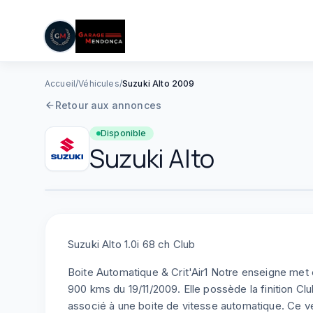
05 61 83 78 05
|
Lun–Ven : 08h–12h / 14h–19h
Aller au contenu principal
Accueil
/
Véhicules
/
Suzuki Alto 2009
Retour aux annonces
Disponible
Suzuki
Alto
Suzuki Alto 1.0i 68 ch Club
Boite Automatique & Crit'Air1 Notre enseigne met
900 kms du 19/11/2009. Elle possède la finition C
associé à une boite de vitesse automatique. Ce v