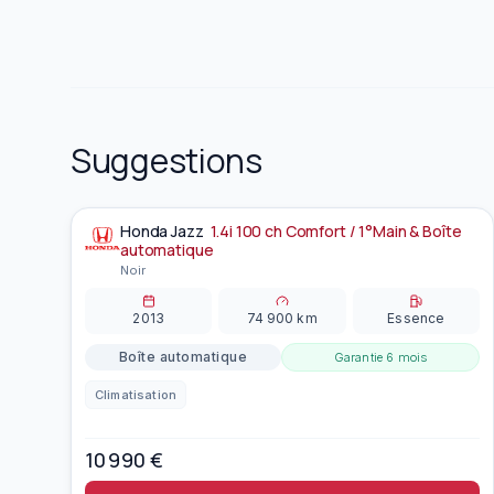
Suggestions
Honda
Jazz
1.4i 100 ch Comfort / 1°Main & Boîte
À la une
automatique
Noir
2013
74 900
km
Essence
Boîte automatique
Garantie
6 mois
Climatisation
10 990
€