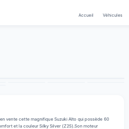
Accueil
Véhicules
1
/
9
3
4
5
6
9
en vente cette magnifique Suzuki Alto qui possède 60
mfort et la couleur Silky Silver (Z2S).Son moteur