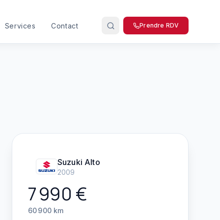
Services
Contact
Prendre RDV
Suzuki
Alto
2009
7 990
€
60 900
km