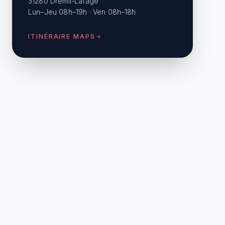
31280 Drémil-Lafage
Lun–Jeu 08h–19h · Ven 08h–18h
ITINÉRAIRE MAPS