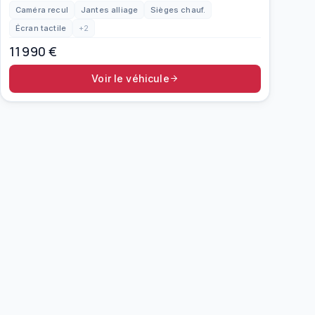
Caméra recul
Jantes alliage
Sièges chauf.
Écran tactile
+
2
11 990
€
Voir le véhicule