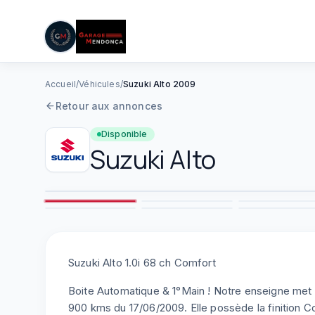
05 61 83 78 05
|
Lun–Ven : 08h–12h / 14h–19h
Aller au contenu principal
Accueil
/
Véhicules
/
Suzuki Alto 2009
Retour aux annonces
Disponible
Suzuki
Alto
2
7
8
Suzuki Alto 1.0i 68 ch Comfort
Boite Automatique & 1°Main ! Notre enseigne met 
900 kms du 17/06/2009. Elle possède la finition Co