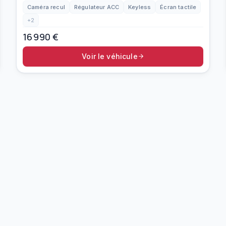
Caméra recul
Régulateur ACC
Keyless
Écran tactile
+
2
16 990
€
Voir le véhicule