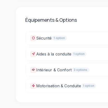
Équipements & Options
Sécurité
1
option
Fixations ISOFIX
Aides à la conduite
1
option
Caméra de recul
Intérieur & Confort
3
option
s
Climatisation automatique
Vitres électriques 
Motorisation & Conduite
1
option
Boîte automatique