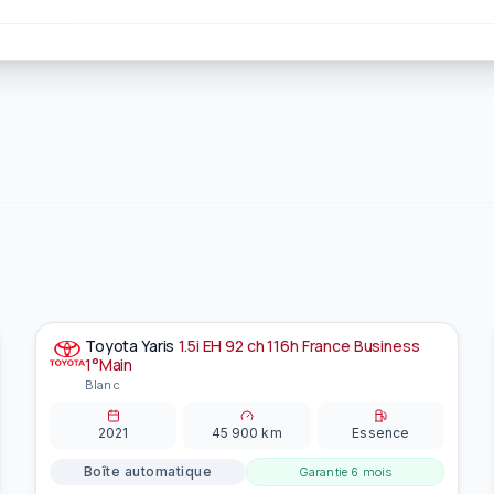
Toyota
Yaris
1.5i EH 92 ch 116h France Business
À la une
EN PRÉPARATION
1°Main
Blanc
2021
45 900
km
Essence
Boîte automatique
Garantie
6 mois