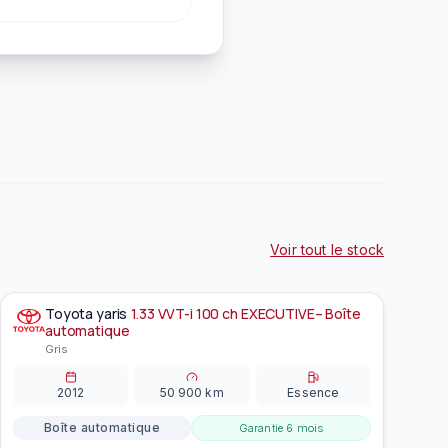
Voir tout le stock
Toyota
yaris
1.33 VVT-i 100 ch EXECUTIVE– Boîte
À la une
EN PRÉPARATION
automatique
Gris
2012
50 900
km
Essence
Boîte automatique
Garantie
6 mois