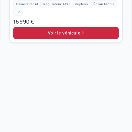
Caméra recul
Régulateur ACC
Keyless
Écran tactile
+
2
16 990
€
Voir le véhicule