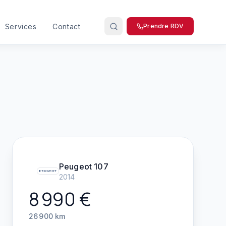
Services
Contact
Prendre RDV
Peugeot
107
2014
8 990
€
26 900
km