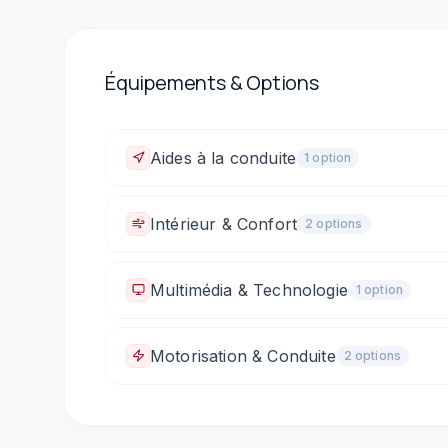
Équipements & Options
Aides à la conduite
1
option
Caméra de recul
Intérieur & Confort
2
option
s
Climatisation automatique
Vitres électriques 
Multimédia & Technologie
1
option
Prise 12V / allume-cigare
Motorisation & Conduite
2
option
s
Boîte automatique
Palettes au volant