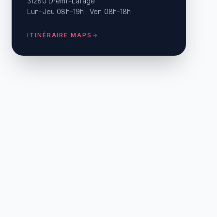
31280 Drémil-Lafage
Lun–Jeu 08h–19h · Ven 08h–18h
ITINÉRAIRE MAPS