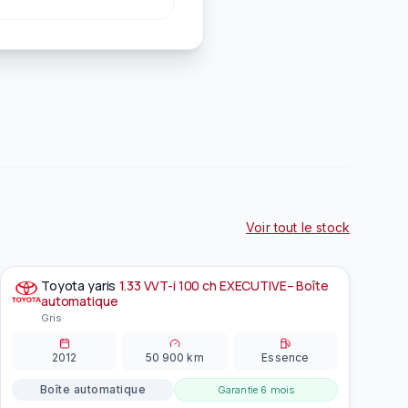
Voir tout le stock
Toyota
yaris
1.33 VVT-i 100 ch EXECUTIVE– Boîte
À la une
EN PRÉPARATION
automatique
Gris
2012
50 900
km
Essence
Boîte automatique
Garantie
6 mois