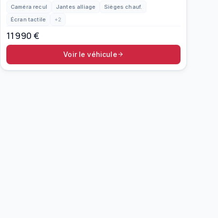
Caméra recul
Jantes alliage
Sièges chauf.
Écran tactile
+
2
11 990
€
Voir le véhicule