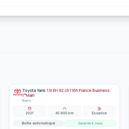
Toyota
Yaris
1.5i EH 92 ch 116h France Business
À la une
EN PRÉPARATION
1°Main
Blanc
2021
45 900
km
Essence
Boîte automatique
Garantie
6 mois