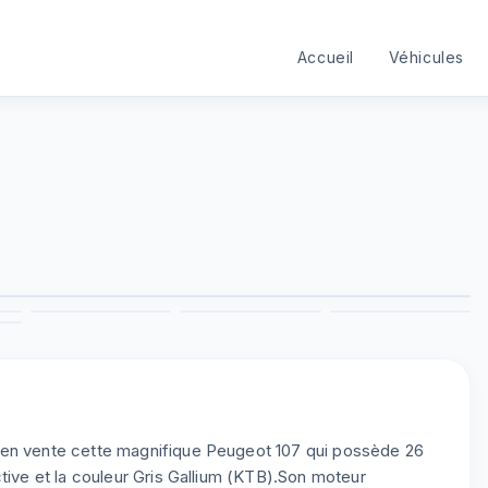
Accueil
Véhicules
1
/
9
3
4
5
6
9
 en vente cette magnifique Peugeot 107 qui possède 26
tive et la couleur Gris Gallium (KTB).Son moteur