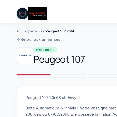
05 61 83 78 05
|
Lun–Ven : 08h–12h / 14h–19h
Aller au contenu principal
Accueil
/
Véhicules
/
Peugeot 107 2014
Retour aux annonces
Disponible
Peugeot
107
2
7
8
Peugeot 107 1.0i 68 ch Envy II
Boite Automatique & 1°Main ! Notre enseigne met
900 kms du 07/03/2014. Elle possède la finition Ac