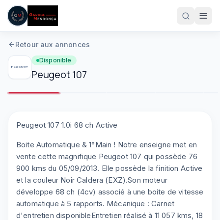
Aller au contenu principal
Retour aux annonces
Disponible
Peugeot
107
1
/
8
Plein écran
Peugeot 107 1.0i 68 ch Active
Boite Automatique & 1°Main ! Notre enseigne met en
05 61 83 78 05
vente cette magnifique Peugeot 107 qui possède 76
900 kms du 05/09/2013. Elle possède la finition Active
et la couleur Noir Caldera (EXZ).Son moteur
développe 68 ch (4cv) associé à une boite de vitesse
automatique à 5 rapports. Mécanique : Carnet
d'entretien disponibleEntretien réalisé à 11 057 kms, 18