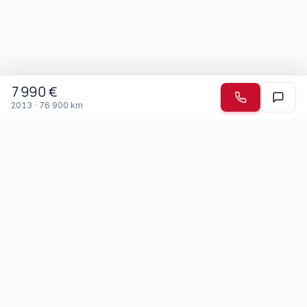
7 990
€
2013
·
76 900
km
Garage Mendonca
Depuis 2003 · Drémil-Lafage
Spécialiste des voitures japonaises et boîtes automatiques
depuis 2003, le Garage Mendonca accueille jeunes
conducteurs, seniors et personnes à mobilité réduite. Nous
parlons portugais et francais.
Membre du réseau Top Garage
Nos Services