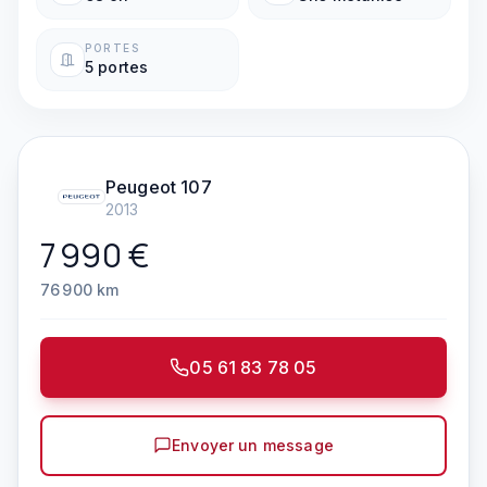
PORTES
5 portes
Peugeot
107
2013
7 990
€
76 900
km
05 61 83 78 05
Envoyer un message