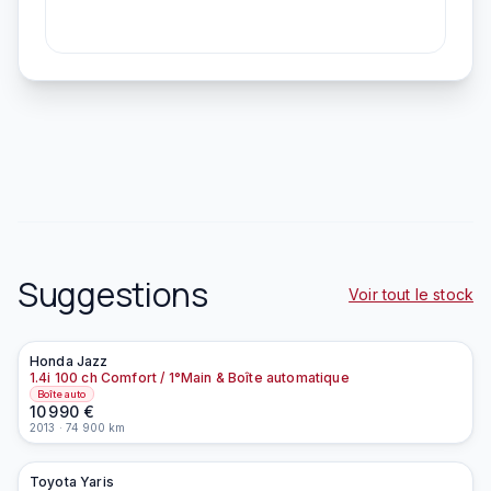
Suggestions
Voir tout le stock
Honda
Jazz
À la une
1.4i 100 ch Comfort / 1°Main & Boîte automatique
Boîte auto
10 990
€
2013
·
74 900
km
Toyota
Yaris
À la une
EN PRÉPARATION