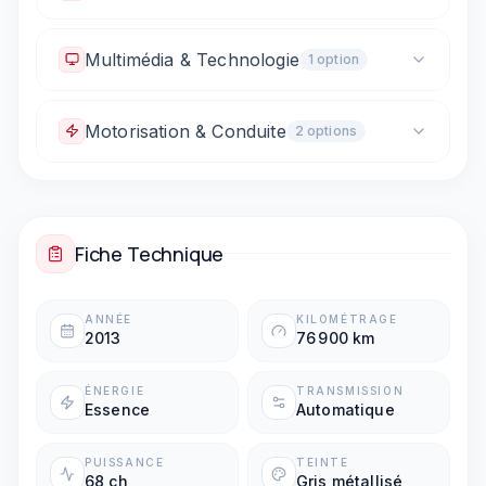
Climatisation automatique
Multimédia & Technologie
1
option
Vitres électriques avant
Prise 12V / allume-cigare
Motorisation & Conduite
2
option
s
Boîte automatique
Palettes au volant
Fiche Technique
ANNÉE
KILOMÉTRAGE
2013
76 900 km
ÉNERGIE
TRANSMISSION
Essence
Automatique
PUISSANCE
TEINTE
68 ch
Gris métallisé