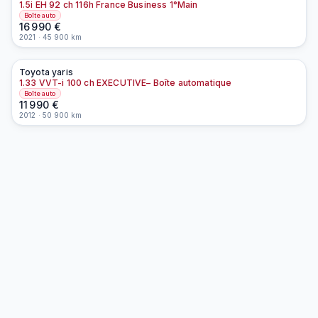
1.5i EH 92 ch 116h France Business 1°Main
Boîte auto
16 990
€
2021
·
45 900
km
Toyota
yaris
À la une
EN PRÉPARATION
1.33 VVT-i 100 ch EXECUTIVE– Boîte automatique
Boîte auto
11 990
€
2012
·
50 900
km