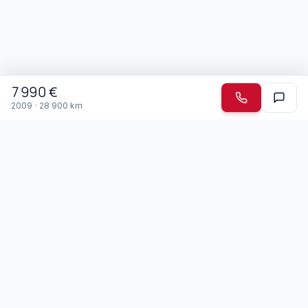
7 990
€
2009
·
28 900
km
Garage Mendonca
Depuis 2003 · Drémil-Lafage
Spécialiste des voitures japonaises et boîtes automatiques
depuis 2003, le Garage Mendonca accueille jeunes
conducteurs, seniors et personnes à mobilité réduite. Nous
parlons portugais et francais.
Membre du réseau Top Garage
Nos Services