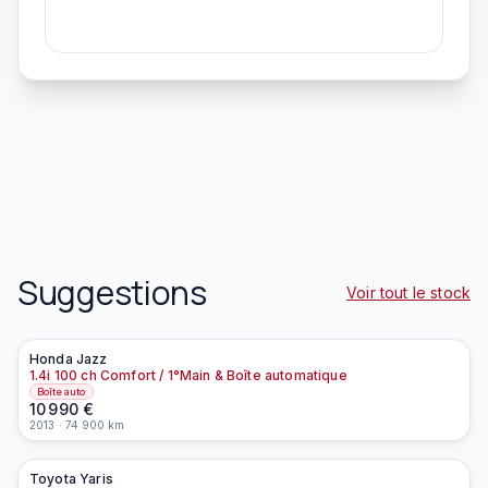
Suggestions
Voir tout le stock
Honda
Jazz
À la une
1.4i 100 ch Comfort / 1°Main & Boîte automatique
Boîte auto
10 990
€
2013
·
74 900
km
Toyota
Yaris
À la une
EN PRÉPARATION