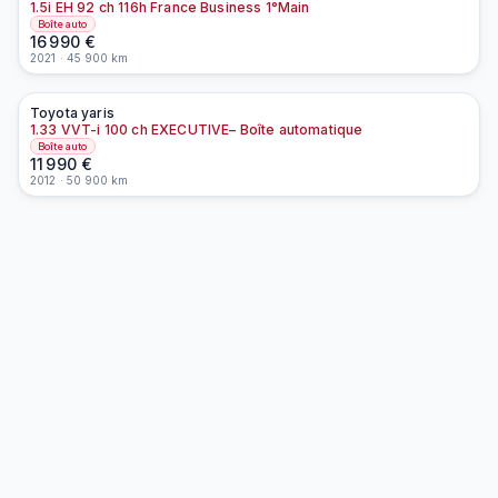
1.5i EH 92 ch 116h France Business 1°Main
Boîte auto
16 990
€
2021
·
45 900
km
Toyota
yaris
À la une
EN PRÉPARATION
1.33 VVT-i 100 ch EXECUTIVE– Boîte automatique
Boîte auto
11 990
€
2012
·
50 900
km