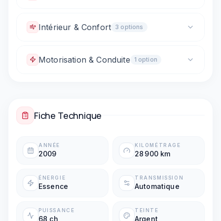
Caméra de recul
Intérieur & Confort
3
option
s
Climatisation automatique
Motorisation & Conduite
1
option
Vitres électriques avant
Sièges arrière rabattables (1/3 - 2/3)
Boîte automatique
Fiche Technique
ANNÉE
KILOMÉTRAGE
2009
28 900 km
ÉNERGIE
TRANSMISSION
Essence
Automatique
PUISSANCE
TEINTE
68 ch
Argent