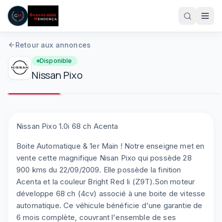
Aller au contenu principal
Retour aux annonces
Disponible
Nissan
Pixo
1
/
9
Plein écran
Nissan Pixo 1.0i 68 ch Acenta
Boite Automatique & 1er Main ! Notre enseigne met en
05 61 83 78 05
vente cette magnifique Nisan Pixo qui possède 28
900 kms du 22/09/2009. Elle possède la finition
Acenta et la couleur Bright Red Ii (Z9T).Son moteur
développe 68 ch (4cv) associé à une boite de vitesse
automatique. Ce véhicule bénéficie d'une garantie de
6 mois complète, couvrant l'ensemble de ses