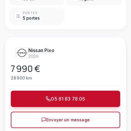
PORTES
5 portes
Nissan
Pixo
2009
7 990
€
28 900
km
05 61 83 78 05
Envoyer un message