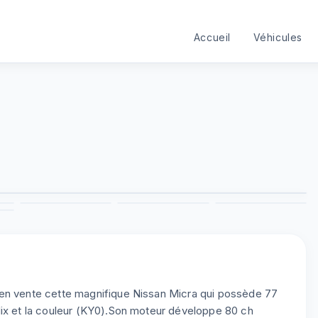
Accueil
Véhicules
1
/
9
3
4
5
6
9
 en vente cette magnifique Nissan Micra qui possède 77
Mix et la couleur (KY0).Son moteur développe 80 ch