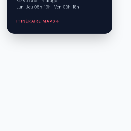
31280 Drémil-Lafage
Lun–Jeu 08h–19h · Ven 08h–18h
ITINÉRAIRE MAPS