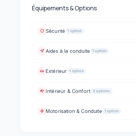
Équipements & Options
Sécurité
1
option
Fixations ISOFIX
Aides à la conduite
1
option
Limiteur de vitesse
Extérieur
1
option
Rétroviseurs électriques
Intérieur & Confort
3
option
s
Climatisation automatique
Vitres électriques 
Motorisation & Conduite
1
option
Boîte automatique