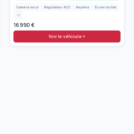
Caméra recul
Régulateur ACC
Keyless
Écran tactile
+
2
16 990
€
Voir le véhicule