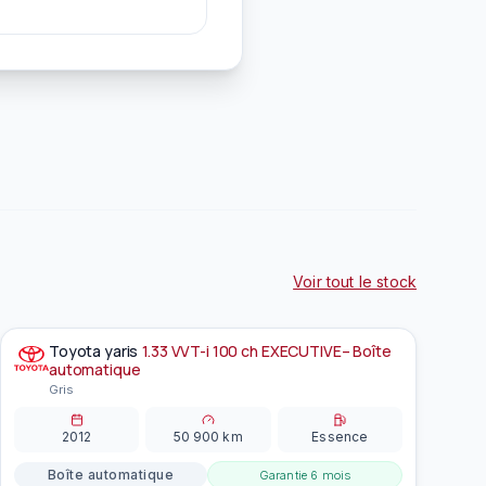
Voir tout le stock
Toyota
yaris
1.33 VVT-i 100 ch EXECUTIVE– Boîte
À la une
EN PRÉPARATION
automatique
Gris
2012
50 900
km
Essence
Boîte automatique
Garantie
6 mois