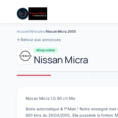
05 61 83 78 05
|
Lun–Ven : 08h–12h / 14h–19h
Aller au contenu principal
Accueil
/
Véhicules
/
Nissan Micra 2005
Retour aux annonces
Disponible
Nissan
Micra
2
7
8
Nissan Micra 1.2i 80 ch Mix
Boite automatique & 1°Main ! Notre enseigne met
900 kms du 26/04/2005. Elle possède la finition 