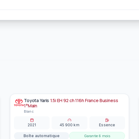
Toyota
Yaris
1.5i EH 92 ch 116h France Business
À la une
EN PRÉPARATION
1°Main
Blanc
2021
45 900
km
Essence
Boîte automatique
Garantie
6 mois