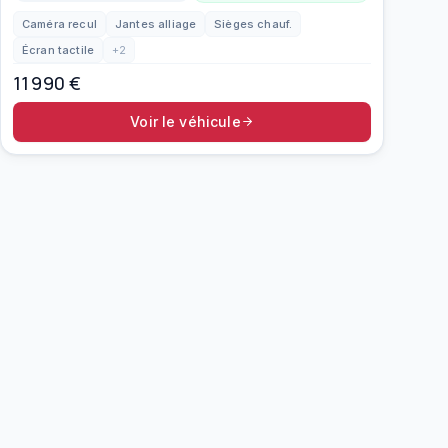
Caméra recul
Jantes alliage
Sièges chauf.
Écran tactile
+
2
11 990
€
Voir le véhicule