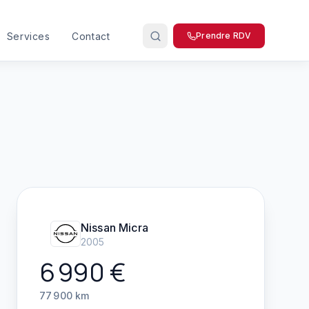
Services
Contact
Prendre RDV
Nissan
Micra
2005
6 990
€
77 900
km