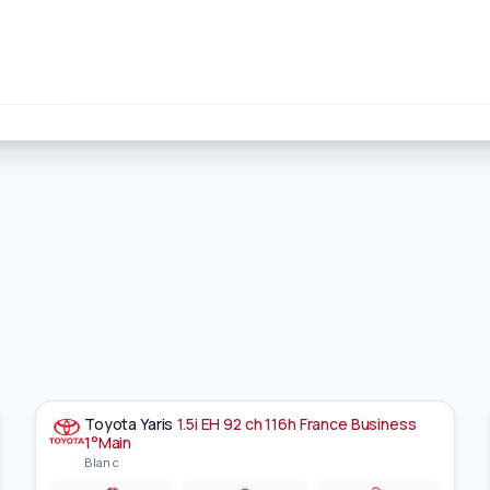
Toyota
Yaris
1.5i EH 92 ch 116h France Business
À la une
EN PRÉPARATION
1°Main
Blanc