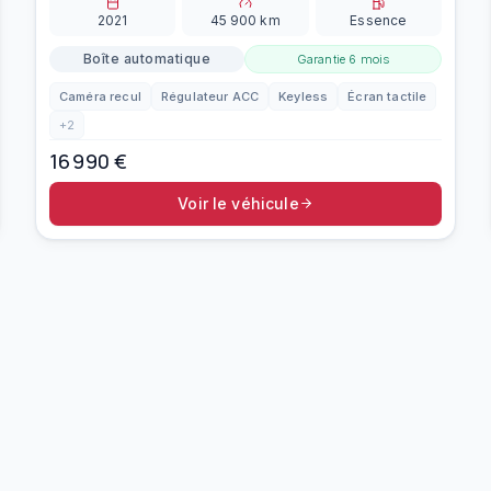
2021
45 900
km
Essence
Boîte automatique
Garantie
6 mois
Caméra recul
Régulateur ACC
Keyless
Écran tactile
+
2
16 990
€
Voir le véhicule