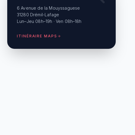
6 Avenue de la Mouyssaguese
31280 Drémil-Lafage
Lun–Jeu 08h–19h · Ven 08h–18h
ITINÉRAIRE MAPS