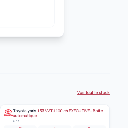
Voir tout le stock
Toyota
yaris
1.33 VVT-i 100 ch EXECUTIVE– Boîte
À la une
EN PRÉPARATION
automatique
Gris