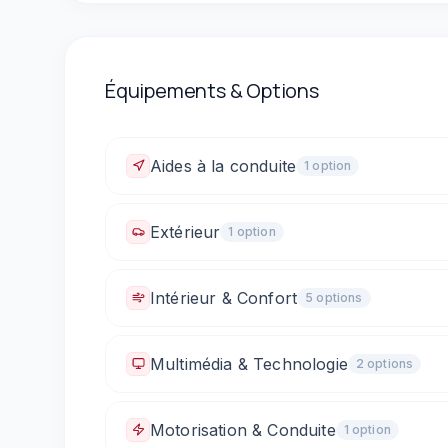
Équipements & Options
Aides à la conduite
1
option
Régulateur de vitesse
Extérieur
1
option
Rétroviseurs électriques
Intérieur & Confort
5
option
s
Climatisation automatique
Sièges chauffants
Multimédia & Technologie
2
option
s
Sièges arrière rabattables (1/3 - 2/3)
Bluetooth
Prise 12V / allume-cigare
Motorisation & Conduite
1
option