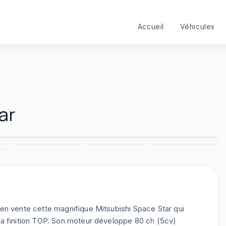
Accueil
Véhicules
ar
1
/
9
3
4
5
6
9
en vente cette magnifique Mitsubishi Space Star qui
a finition TOP. Son moteur développe 80 ch (5cv)