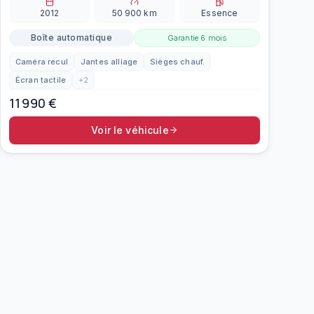
2012
50 900
km
Essence
Boîte automatique
Garantie
6 mois
Caméra recul
Jantes alliage
Sièges chauf.
Écran tactile
+
2
11 990
€
Voir le véhicule