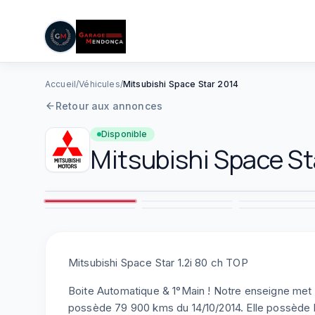
05 61 83 78 05
|
Lun–Ven : 08h–12h / 14h–19h
Aller au contenu principal
Accueil
/
Véhicules
/
Mitsubishi Space Star 2014
Retour aux annonces
Disponible
Mitsubishi
Space St
2
7
8
Mitsubishi Space Star 1.2i 80 ch TOP
Boite Automatique & 1°Main ! Notre enseigne met 
possède 79 900 kms du 14/10/2014. Elle possède l