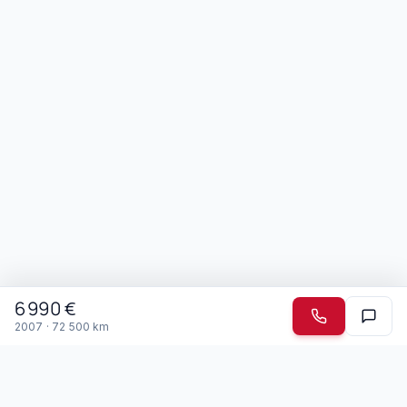
6 990
€
2007
·
72 500
km
Garage Mendonca
Depuis 2003 · Drémil-Lafage