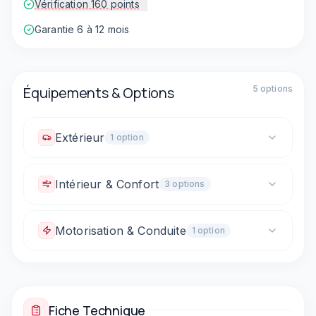
Vérification 160 points
Garantie 6 à 12 mois
Équipements & Options
5
option
s
Extérieur
1
option
Rétroviseurs électriques
Intérieur & Confort
3
option
s
Climatisation automatique
Motorisation & Conduite
1
option
Vitres électriques avant
Sièges arrière rabattables (1/3 - 2/3)
Boîte automatique
Fiche Technique