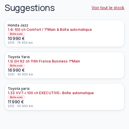
Suggestions
Voir tout le stock
Honda
Jazz
À la une
1.4i 100 ch Comfort / 1°Main & Boîte automatique
Boîte auto
10 990
€
2013
·
74 900
km
Toyota
Yaris
À la une
EN PRÉPARATION
1.5i EH 92 ch 116h France Business 1°Main
Boîte auto
16 990
€
2021
·
45 900
km
Toyota
yaris
À la une
EN PRÉPARATION
1.33 VVT-i 100 ch EXECUTIVE– Boîte automatique
Boîte auto
11 990
€
2012
·
50 900
km