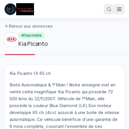
Aller au contenu principal
Retour aux annonces
Disponible
Kia
Picanto
1
/
8
Plein écran
Kia Picanto 1.1i 65 ch
Boite Automatique & 1°Main ! Notre enseigne met en
05 61 83 78 05
vente cette magnifique Kia Picanto qui possède 72
500 kms du 22/11/2007. Véhicule de 1°Main, elle
possède la couleur Blue Diamond (L6).Son moteur
développe 65 ch (4cv) associé à une boite de vitesse
automatique. Ce véhicule bénéficie d'une garantie de
6 mois complète, couvrant l'ensemble de ses