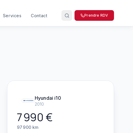
Services
Contact
Prendre RDV
Hyundai
i10
2010
7 990
€
97 900
km