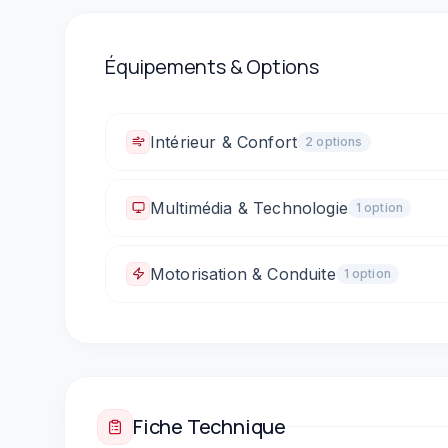
Équipements & Options
Intérieur & Confort
2
option
s
Climatisation automatique
Vitres électriques 
Multimédia & Technologie
1
option
Bluetooth
Motorisation & Conduite
1
option
Boîte automatique
Fiche Technique