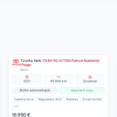
Toyota
Yaris
1.5i EH 92 ch 116h France Business
À la une
EN PRÉPARATION
1°Main
Blanc
2021
45 900
km
Essence
Boîte automatique
Garantie
6 mois
Caméra recul
Régulateur ACC
Keyless
Écran tactile
+
2
16 990
€