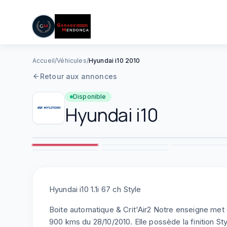
05 61 83 78 05
|
Lun–Ven : 08h–12h / 14h–19h
Aller au contenu principal
Accueil
/
Véhicules
/
Hyundai i10 2010
Retour aux annonces
Disponible
Hyundai
i10
2
7
8
Hyundai i10 1.1i 67 ch Style
Boite automatique & Crit'Air2 Notre enseigne met
900 kms du 28/10/2010. Elle possède la finition St