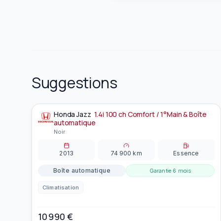
Suggestions
Honda
Jazz
1.4i 100 ch Comfort / 1°Main & Boîte
À la une
automatique
Noir
2013
74 900
km
Essence
Boîte automatique
Garantie
6 mois
Climatisation
10 990
€