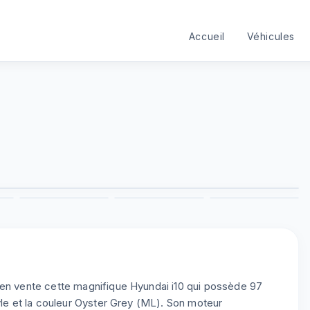
Accueil
Véhicules
1
/
8
3
4
5
6
 en vente cette magnifique Hyundai i10 qui possède 97
yle et la couleur Oyster Grey (ML). Son moteur