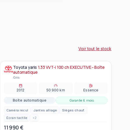
Voir tout le stock
Toyota
yaris
1.33 VVT-i 100 ch EXECUTIVE– Boîte
À la une
EN PRÉPARATION
automatique
Gris
2012
50 900
km
Essence
Boîte automatique
Garantie
6 mois
Caméra recul
Jantes alliage
Sièges chauf.
Écran tactile
+
2
11 990
€