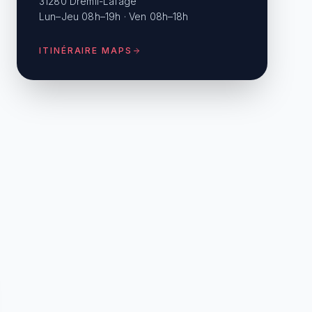
31280 Drémil-Lafage
Lun–Jeu 08h–19h · Ven 08h–18h
ITINÉRAIRE MAPS