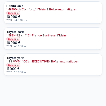
Honda
Jazz
À la une
1.4i 100 ch Comfort / 1°Main & Boîte automatique
Boîte auto
10 990
€
2013
·
74 900
km
Toyota
Yaris
À la une
EN PRÉPARATION
1.5i EH 92 ch 116h France Business 1°Main
Boîte auto
16 990
€
2021
·
45 900
km
Toyota
yaris
À la une
EN PRÉPARATION
1.33 VVT-i 100 ch EXECUTIVE– Boîte automatique
Boîte auto
11 990
€
2012
·
50 900
km