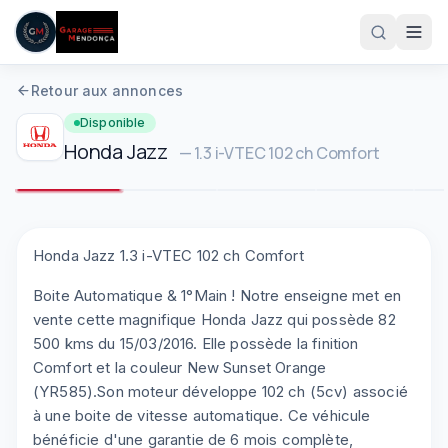
Aller au contenu principal
Retour aux annonces
Disponible
Honda
Jazz
—
1.3 i-VTEC 102 ch Comfort
1
/
10
Plein écran
Honda Jazz 1.3 i-VTEC 102 ch Comfort
05 61 83 78 05
Boite Automatique & 1°Main ! Notre enseigne met en
vente cette magnifique Honda Jazz qui possède 82
500 kms du 15/03/2016. Elle possède la finition
Comfort et la couleur New Sunset Orange
(YR585).Son moteur développe 102 ch (5cv) associé
à une boite de vitesse automatique. Ce véhicule
bénéficie d'une garantie de 6 mois complète,