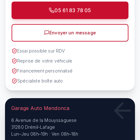
05 61 83 78 05
Envoyer un message
Essai possible sur RDV
Reprise de votre véhicule
Financement personnalisé
Spécialiste boîte auto
Garage Auto Mendonca
6 Avenue de la Mouyssaguese
31280 Drémil-Lafage
Lun–Jeu 08h–19h · Ven 08h–18h