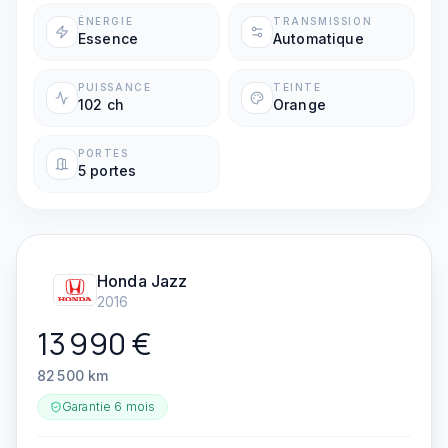
ÉNERGIE
TRANSMISSION
Essence
Automatique
PUISSANCE
TEINTE
102 ch
Orange
PORTES
5 portes
Honda
Jazz
2016
13 990
€
82 500
km
Garantie
6 mois