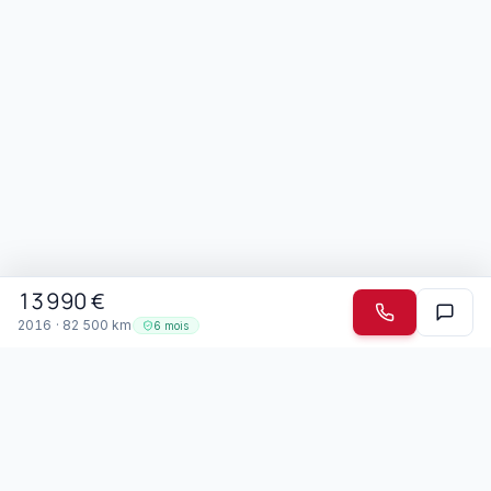
13 990
€
2016
·
82 500
km
6 mois
Garage Mendonca
Depuis 2003 · Drémil-Lafage
Spécialiste des voitures japonaises et boîtes automatiques
depuis 2003, le Garage Mendonca accueille jeunes