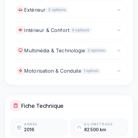
Régulateur de vitesse
Limiteur de vitesse
Extérieur
2
option
s
Alerte franchissement de ligne
Rétroviseurs électriques
Intérieur & Confort
4
option
s
Rétroviseurs rabattables électriques
Climatisation automatique
Accoudoir central
Multimédia & Technologie
2
option
s
Commandes au volant
Sièges arrière rabattables (1/3 - 2/3)
Bluetooth
Prise USB
Motorisation & Conduite
1
option
Boîte automatique
Fiche Technique
ANNÉE
KILOMÉTRAGE
2016
82 500 km