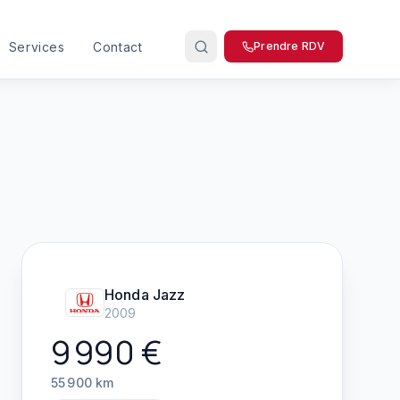
Services
Contact
Prendre RDV
Honda
Jazz
2009
9 990
€
55 900
km