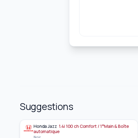
Suggestions
Honda
Jazz
1.4i 100 ch Comfort / 1°Main & Boîte
À la une
automatique
Noir