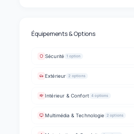
Équipements & Options
Sécurité
1
option
Fixations ISOFIX
Extérieur
2
option
s
Rétroviseurs électriques
Rétroviseurs rabatta
Intérieur & Confort
4
option
s
Climatisation automatique
Vitres électriques 
Multimédia & Technologie
2
option
s
Sièges arrière rabattables (1/3 - 2/3)
Prise USB
Prise 12V / allume-cigare