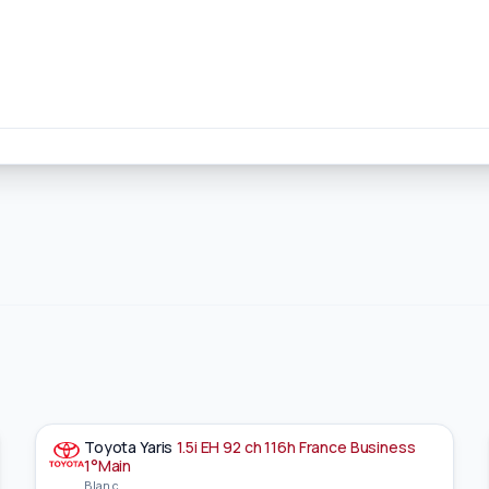
Toyota
Yaris
1.5i EH 92 ch 116h France Business
À la une
EN PRÉPARATION
1°Main
Blanc