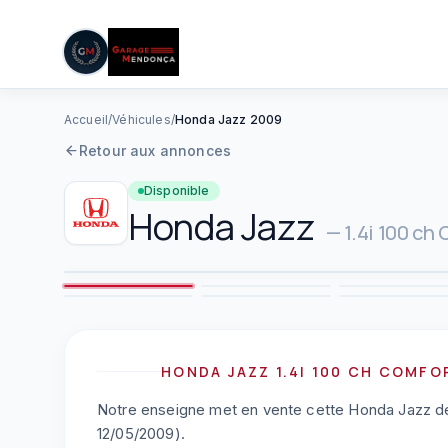
05 61 83 78 05
|
Lun–Ven : 08h–12h / 14h–19h
Aller au contenu principal
Accueil
/
Véhicules
/
Honda Jazz 2009
Retour aux annonces
Disponible
Honda
Jazz
—
1.4i 100 ch
2
7
8
HONDA JAZZ 1.4I 100 CH COMFO
Notre enseigne met en vente cette Honda Jazz de 
12/05/2009).