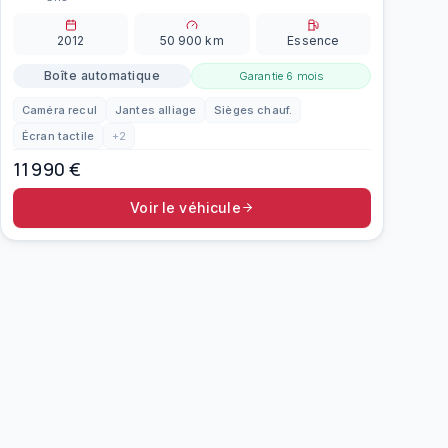
2012
50 900
km
Essence
Boîte automatique
Garantie
6 mois
Caméra recul
Jantes alliage
Sièges chauf.
Écran tactile
+
2
11 990
€
Voir le véhicule