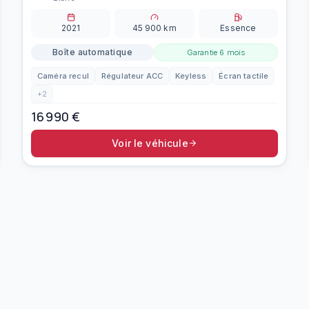
2021
45 900
km
Essence
Boîte automatique
Garantie
6 mois
Caméra recul
Régulateur ACC
Keyless
Écran tactile
+
2
16 990
€
Voir le véhicule