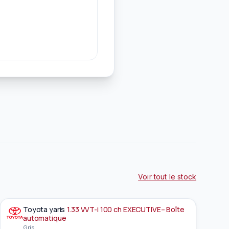
Voir tout le stock
Toyota
yaris
1.33 VVT-i 100 ch EXECUTIVE– Boîte
À la une
EN PRÉPARATION
automatique
Gris