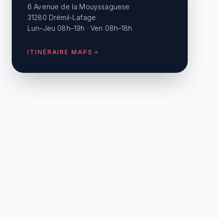
6 Avenue de la Mouyssaguese
31280 Drémil-Lafage
Lun–Jeu 08h–19h · Ven 08h–18h
ITINÉRAIRE MAPS