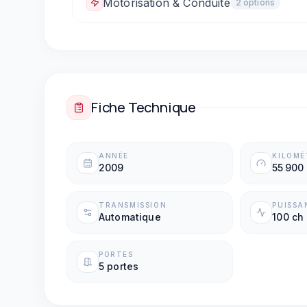
Motorisation & Conduite
2
option
s
Boîte automatique
Palettes au volant
Fiche Technique
ANNÉE
KILOM
2009
55 900
TRANSMISSION
PUISSA
Automatique
100 ch
PORTES
5 portes