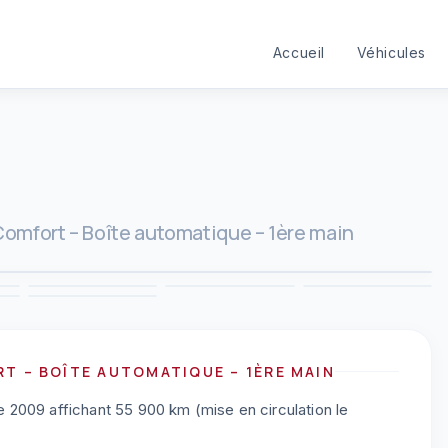
Accueil
Véhicules
 Comfort – Boîte automatique – 1ère main
1
/
10
3
4
5
6
9
10
RT – BOÎTE AUTOMATIQUE – 1ÈRE MAIN
2009 affichant 55 900 km (mise en circulation le