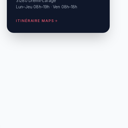
31280 Drémil-Lafage
Lun–Jeu 08h–19h · Ven 08h–18h
ITINÉRAIRE MAPS