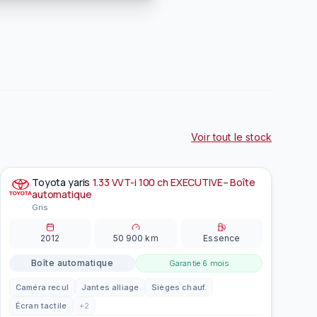
Voir tout le stock
Toyota
yaris
1.33 VVT-i 100 ch EXECUTIVE– Boîte
À la une
EN PRÉPARATION
automatique
Gris
2012
50 900
km
Essence
Boîte automatique
Garantie
6 mois
Caméra recul
Jantes alliage
Sièges chauf.
Écran tactile
+
2