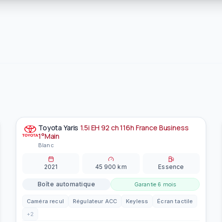
Toyota
Yaris
1.5i EH 92 ch 116h France Business
À la une
EN PRÉPARATION
1°Main
Blanc
2021
45 900
km
Essence
Boîte automatique
Garantie
6 mois
Caméra recul
Régulateur ACC
Keyless
Écran tactile
+
2