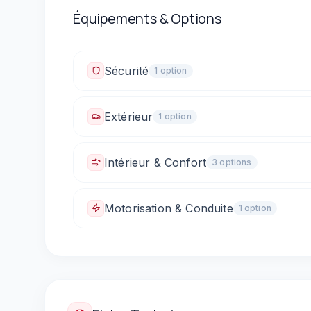
Équipements & Options
Sécurité
1
option
Fixations ISOFIX
Extérieur
1
option
Rétroviseurs électriques
Intérieur & Confort
3
option
s
Climatisation automatique
Vitres électriques 
Motorisation & Conduite
1
option
Boîte automatique