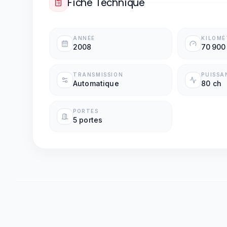
Fiche Technique
ANNÉE
KILOM
2008
70 900
TRANSMISSION
PUISSA
Automatique
80 ch
PORTES
5 portes