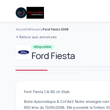
05 61 83 78 05
|
Lun–Ven : 08h–12h / 14h–19h
Aller au contenu principal
Accueil
/
Véhicules
/
Ford Fiesta 2008
Retour aux annonces
Disponible
Ford
Fiesta
2
7
8
Ford Fiesta 1.4i 80 ch Style
Boite Automatique & Crit'Air2 Notre enseigne met
900 kms du 13/06/2008. Elle possède la finition 