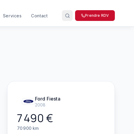
Services
Contact
Prendre RDV
Ford
Fiesta
2008
7 490
€
70 900
km