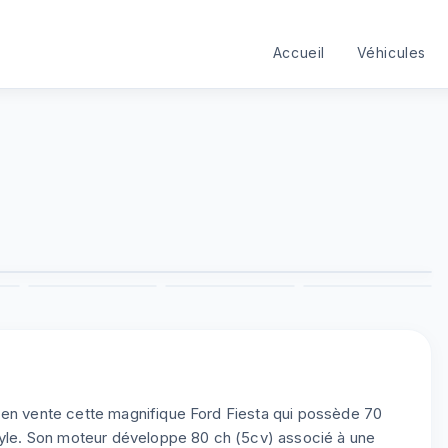
Accueil
Véhicules
1
/
8
3
4
5
6
 en vente cette magnifique Ford Fiesta qui possède 70
Style. Son moteur développe 80 ch (5cv) associé à une