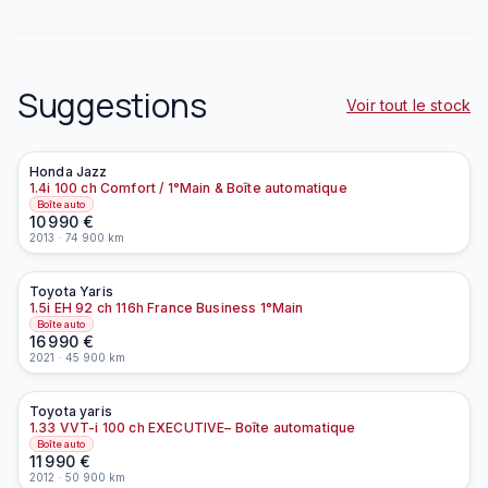
Suggestions
Voir tout le stock
Honda
Jazz
À la une
1.4i 100 ch Comfort / 1°Main & Boîte automatique
Boîte auto
10 990
€
2013
·
74 900
km
Toyota
Yaris
À la une
EN PRÉPARATION
1.5i EH 92 ch 116h France Business 1°Main
Boîte auto
16 990
€
2021
·
45 900
km
Toyota
yaris
À la une
EN PRÉPARATION
1.33 VVT-i 100 ch EXECUTIVE– Boîte automatique
Boîte auto
11 990
€
2012
·
50 900
km