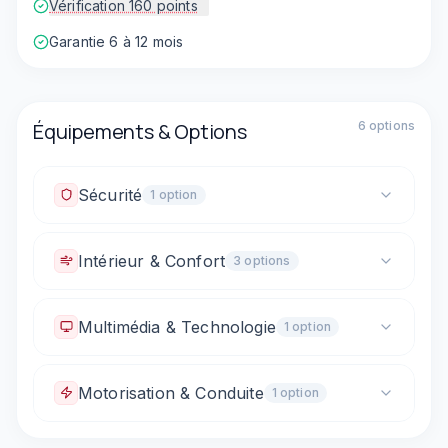
Vérification 160 points
Garantie 6 à 12 mois
Équipements & Options
6
option
s
Sécurité
1
option
Fixations ISOFIX
Intérieur & Confort
3
option
s
Climatisation automatique
Multimédia & Technologie
1
option
Vitres électriques avant
Sièges arrière rabattables (1/3 - 2/3)
Prise 12V / allume-cigare
Motorisation & Conduite
1
option
Boîte automatique