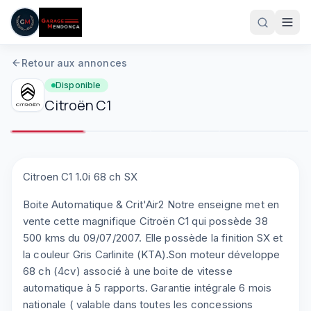
Aller au contenu principal
Retour aux annonces
Disponible
Citroën
C1
1
/
9
Plein écran
Citroen C1 1.0i 68 ch SX
Boite Automatique & Crit'Air2 Notre enseigne met en
05 61 83 78 05
vente cette magnifique Citroën C1 qui possède 38
500 kms du 09/07/2007. Elle possède la finition SX et
la couleur Gris Carlinite (KTA).Son moteur développe
68 ch (4cv) associé à une boite de vitesse
automatique à 5 rapports. Garantie intégrale 6 mois
nationale ( valable dans toutes les concessions