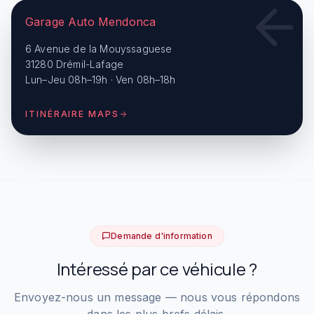
Garage Auto Mendonca
6 Avenue de la Mouyssaguese
31280 Drémil-Lafage
Lun–Jeu 08h–19h · Ven 08h–18h
ITINÉRAIRE MAPS
Demande d'information
Intéressé par ce véhicule ?
Envoyez-nous un message — nous vous répondons
dans les plus brefs délais.