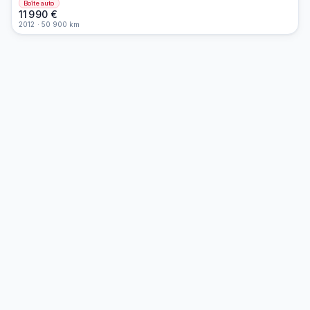
Boîte auto
11 990
€
2012
·
50 900
km