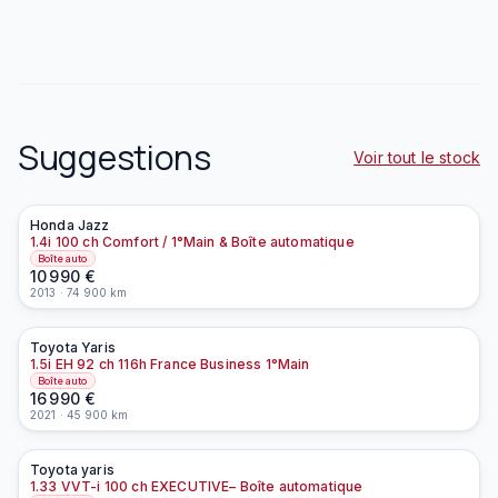
Suggestions
Voir tout le stock
Honda
Jazz
À la une
1.4i 100 ch Comfort / 1°Main & Boîte automatique
Boîte auto
10 990
€
2013
·
74 900
km
Toyota
Yaris
À la une
EN PRÉPARATION
1.5i EH 92 ch 116h France Business 1°Main
Boîte auto
16 990
€
2021
·
45 900
km
Toyota
yaris
À la une
EN PRÉPARATION
1.33 VVT-i 100 ch EXECUTIVE– Boîte automatique