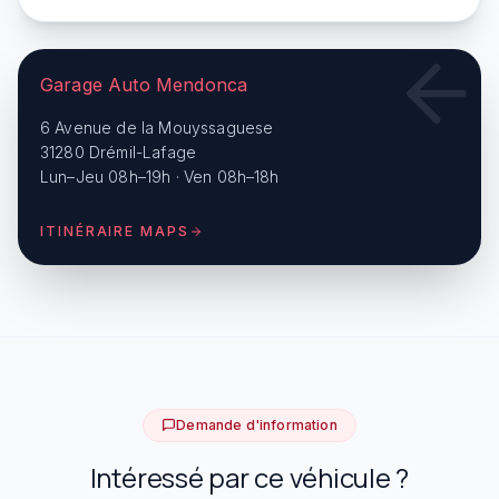
Garage Auto Mendonca
6 Avenue de la Mouyssaguese
31280 Drémil-Lafage
Lun–Jeu 08h–19h · Ven 08h–18h
ITINÉRAIRE MAPS
Demande d'information
Intéressé par ce véhicule ?