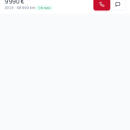
9 990
€
2015
·
58 900
km
6 mois
Garage Mendonca
Depuis 2003 · Drémil-Lafage
Spécialiste des voitures japonaises et boîtes automatiques
depuis 2003, le Garage Mendonca accueille jeunes
conducteurs, seniors et personnes à mobilité réduite. Nous
parlons portugais et francais.
Membre du réseau Top Garage
Nos Services
Entretien & Révision
Réparation Mécanique
Carrosserie & Peinture