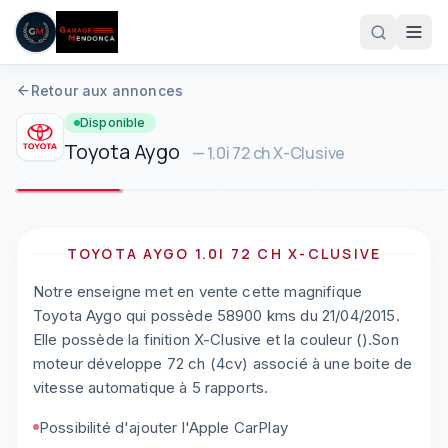
Aller au contenu principal
Retour aux annonces
Disponible
Toyota
Aygo
—
1.0i 72 ch X-Clusive
1
/
11
Plein écran
TOYOTA AYGO 1.0I 72 CH X-CLUSIVE
Notre enseigne met en vente cette magnifique
05 61 83 78 05
Toyota Aygo qui possède 58900 kms du 21/04/2015.
Elle possède la finition X-Clusive et la couleur ().Son
moteur développe 72 ch (4cv) associé à une boite de
vitesse automatique à 5 rapports.
Possibilité d'ajouter l'Apple CarPlay