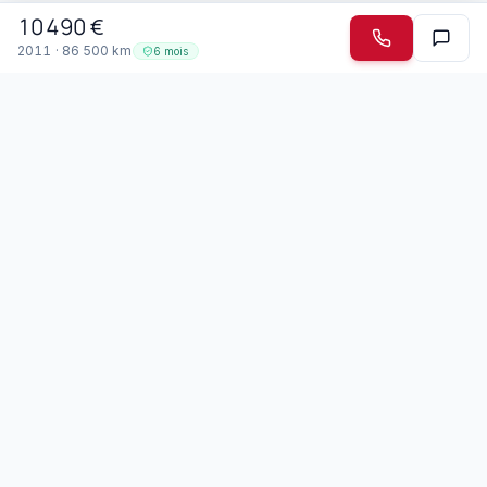
10 490
€
2011
·
86 500
km
6 mois
Garage Mendonca
Depuis 2003 · Drémil-Lafage
Spécialiste des voitures japonaises et boîtes automatiques
depuis 2003, le Garage Mendonca accueille jeunes
conducteurs, seniors et personnes à mobilité réduite. Nous
parlons portugais et francais.
Membre du réseau Top Garage
Nos Services
Entretien & Révision
Réparation Mécanique
Carrosserie & Peinture