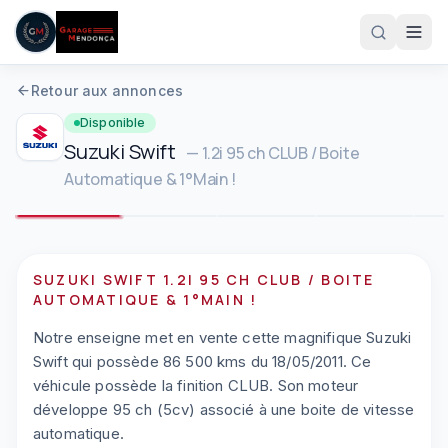
Aller au contenu principal
Retour aux annonces
Disponible
Suzuki
Swift
—
1.2i 95 ch CLUB / Boite
Automatique & 1°Main !
1
/
8
Plein écran
SUZUKI SWIFT 1.2I 95 CH CLUB / BOITE
05 61 83 78 05
AUTOMATIQUE & 1°MAIN !
Notre enseigne met en vente cette magnifique Suzuki
Swift qui possède 86 500 kms du 18/05/2011. Ce
véhicule possède la finition CLUB. Son moteur
développe 95 ch (5cv) associé à une boite de vitesse
automatique.