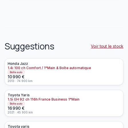
Suggestions
Voir tout le stock
Honda
Jazz
À la une
1.4i 100 ch Comfort / 1°Main & Boîte automatique
Boîte auto
10 990
€
2013
·
74 900
km
Toyota
Yaris
À la une
EN PRÉPARATION
1.5i EH 92 ch 116h France Business 1°Main
Boîte auto
16 990
€
2021
·
45 900
km
Toyota
yaris
À la une
EN PRÉPARATION