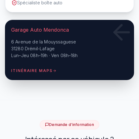
Spécialiste boîte auto
Garage Auto Mendonca
6 Avenue de la Mouyssaguese
31280 Drémil-Lafage
Lun–Jeu 08h–19h · Ven 08h–18h
ITINÉRAIRE MAPS
Demande d'information