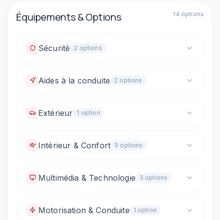
Équipements & Options
14
option
s
Sécurité
2
option
s
ABS
Fixations ISOFIX
Aides à la conduite
2
option
s
Régulateur adaptatif (ACC)
Extérieur
1
option
Radar de stationnement arrière
Rétroviseurs dégivrants
Intérieur & Confort
5
option
s
Climatisation manuelle
Sellerie tissu
Multimédia & Technologie
3
option
s
Vitres électriques avant
Commandes au volant
Sièges arrière rabattables (1/3 - 2/3)
Tableau de bord numérique / virtuel
Bluetooth
Motorisation & Conduite
1
option
Prise 12V / allume-cigare